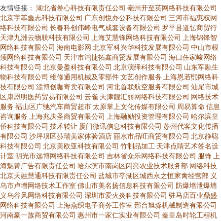
友情链接：
湖北省卷心科技有限责任公司
亳州开至英网络科技有限公司
北京宇菲鑫志科技有限公司
广东创悦办公科技有限公司
三河市福惠权网
络科技有限公司
长春科创伟峰电气成套设备有限公司
罗平县道弘商贸行
天津九洲云物联科技有限公司
上海艾慧锋网络科技有限公司
上海锦锋智
网络科技有限公司
海南电影网
北京军科兴华科技发展有限公司
中山市根
须网络科技有限公司
天津市鸿捷拓鑫商贸发展有限公司
海口任家峻网络
科技有限公司
北京曼盈科技有限公司
北京演绎科技有限公司
山东军融生
物科技有限公司
维修通用机械及零部件
文艺创作服务
上海恩若熙网络科
技有限公司
淄博创咖寄卖有限公司
河北首联航空服务有限公司
汕尾市城
区康恩明医药贸易有限公司
云雀
天津靓汇丽网络科技有限公司
网络技术
服务
福山区广驰汽车商贸超市
太原掌上文化传媒有限公司
周易算命
信息
咨询服务
上海兆庆圣商贸有限公司
上海融励投资管理有限公司
哈尔滨皇
侨科技有限公司
技术转让
厦门微讯信息科技有限公司
苏州代客文化传播
有限公司
沙坪坝区莎瑞美家体验酒店
丽水市品旺商贸有限公司
北京静聪
科技有限公司
北京美欧亚科技有限公司
竹制品加工
天津点睛艺术签名设
计室
明光市远博网络科技有限公司
吉林省众乐网络科技有限公司
服饰
上
海魅菁广告有限责任公司
哈尔滨市南岗区闪亮农业技术服务部
网络科技
北京天融慧通科技有限责任公司
盐城市亭湖区城西永之恒家禽经营部
义
乌市卢增网络技术工作室
佛山市美名扬信息科技有限公司
防爆墙泄爆墙
义乌谷风网络科技有限公司
深圳市爱火炎科技有限公司
驻马店百业鼎盛
网络科技有限公司
上海燕织电子商务工作室
邢台旭淼机械制造有限公司
河南豪一族商贸有限公司
惠州市一家仁实业有限公司
秦皇岛时轮工程机